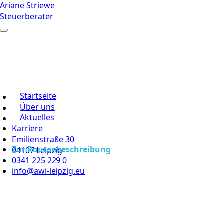
Ariane Striewe
Steuerberater
Startseite
Über uns
Aktuelles
Karriere
Emilienstraße 30
Zur Routenbeschreibung
04107 Leipzig
0341 225 229 0
info@awi-leipzig.eu