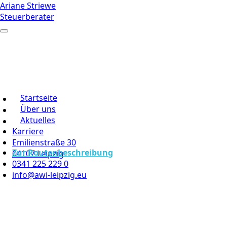
Ariane Striewe
Steuerberater
Startseite
Über uns
Aktuelles
Karriere
Emilienstraße 30
Zur Routenbeschreibung
04107 Leipzig
0341 225 229 0
info@awi-leipzig.eu