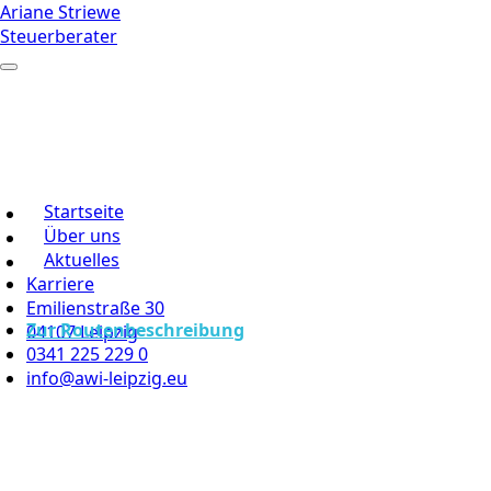
Ariane Striewe
Steuerberater
Startseite
Über uns
Aktuelles
Karriere
Emilienstraße 30
Zur Routenbeschreibung
04107 Leipzig
0341 225 229 0
info@awi-leipzig.eu