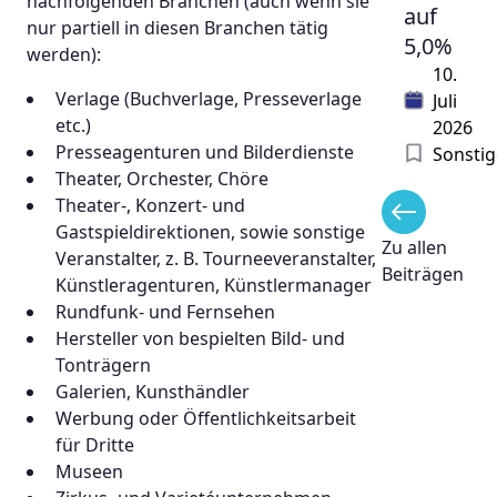
nachfolgenden Branchen (auch wenn sie
auf
nur partiell in diesen Branchen tätig
5,0%
werden):
10.
Verlage (Buchverlage, Presseverlage
Juli
etc.)
2026
Presseagenturen und Bilderdienste
Sonstig
Theater, Orchester, Chöre
Theater-, Konzert- und
Gastspieldirektionen, sowie sonstige
Zu allen
Veranstalter, z. B. Tourneeveranstalter,
Beiträgen
Künstleragenturen, Künstlermanager
Rundfunk- und Fernsehen
Hersteller von bespielten Bild- und
Tonträgern
Galerien, Kunsthändler
Werbung oder Öffentlichkeitsarbeit
für Dritte
Museen