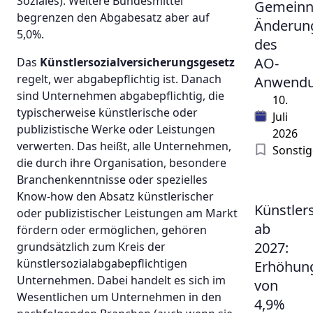
Soziales). Weitere Bundesmittel
Gemeinnü
begrenzen den Abgabesatz aber auf
Änderun
5,0%.
des
AO-
Das
Künstlersozialversicherungsgesetz
regelt, wer abgabepflichtig ist. Danach
Anwendu
sind Unternehmen abgabepflichtig, die
10.
typischerweise künstlerische oder
Juli
publizistische Werke oder Leistungen
2026
verwerten. Das heißt, alle Unternehmen,
Sonstig
die durch ihre Organisation, besondere
Branchenkenntnisse oder spezielles
Know-how den Absatz künstlerischer
Künstler
oder publizistischer Leistungen am Markt
ab
fördern oder ermöglichen, gehören
2027:
grundsätzlich zum Kreis der
künstlersozialabgabepflichtigen
Erhöhun
Unternehmen. Dabei handelt es sich im
von
Wesentlichen um Unternehmen in den
4,9%