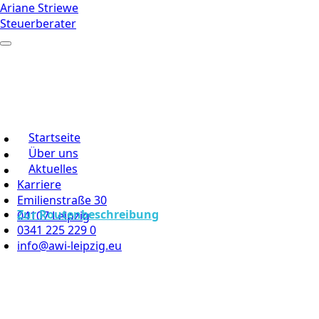
Ariane Striewe
Steuerberater
Startseite
Über uns
Aktuelles
Karriere
Emilienstraße 30
Zur Routenbeschreibung
04107 Leipzig
0341 225 229 0
info@awi-leipzig.eu