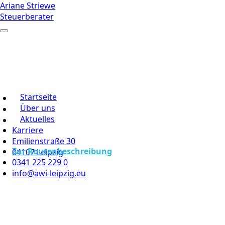
Ariane Striewe
Steuerberater
Startseite
Über uns
Aktuelles
Karriere
Emilienstraße 30
Zur Routenbeschreibung
04107 Leipzig
0341 225 229 0
info@awi-leipzig.eu