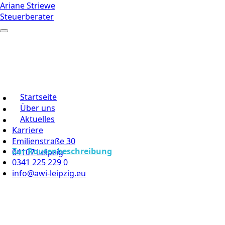
Ariane Striewe
Steuerberater
Startseite
Über uns
Aktuelles
Karriere
Emilienstraße 30
Zur Routenbeschreibung
04107 Leipzig
0341 225 229 0
info@awi-leipzig.eu