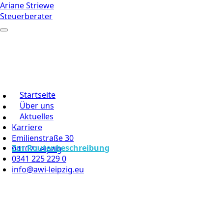
Ariane Striewe
Steuerberater
Startseite
Über uns
Aktuelles
Karriere
Emilienstraße 30
Zur Routenbeschreibung
04107 Leipzig
0341 225 229 0
info@awi-leipzig.eu