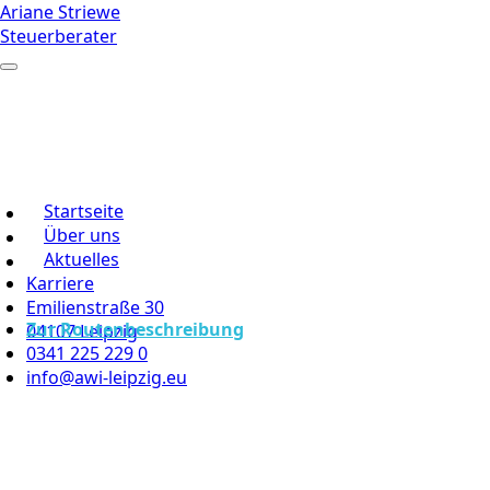
Ariane Striewe
Steuerberater
Startseite
Über uns
Aktuelles
Karriere
Emilienstraße 30
Zur Routenbeschreibung
04107 Leipzig
0341 225 229 0
info@awi-leipzig.eu