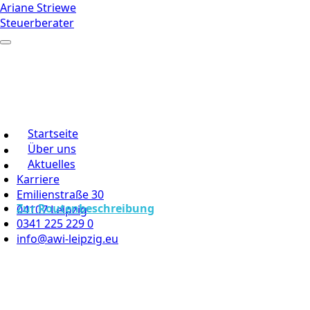
Ariane Striewe
Steuerberater
Startseite
Über uns
Aktuelles
Karriere
Emilienstraße 30
Zur Routenbeschreibung
04107 Leipzig
0341 225 229 0
info@awi-leipzig.eu