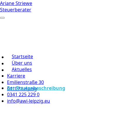
Ariane Striewe
Steuerberater
Startseite
Über uns
Aktuelles
Karriere
Emilienstraße 30
Zur Routenbeschreibung
04107 Leipzig
0341 225 229 0
info@awi-leipzig.eu