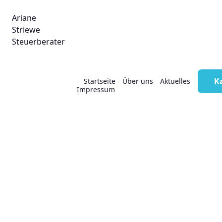
Ariane
Striewe
Steuerberater
Innergemeinschaftlich
K
Startseite
Über uns
Aktuelles
Impressum
es Dreiecksgeschäft