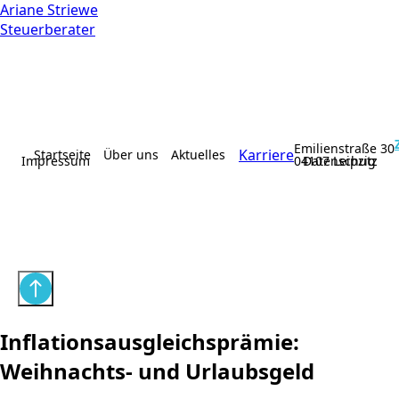
Ariane Striewe
Steuerberater
Emilienstraße 30
Karriere
Startseite
Über uns
Aktuelles
Impressum
04107 Leipzig
Datenschutz
Inflationsausgleichsprämie:
Weihnachts- und Urlaubsgeld