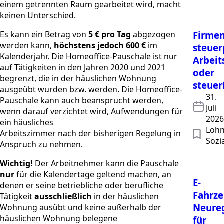
einem getrennten Raum gearbeitet wird, macht
keinen Unterschied.
Es kann ein Betrag von
5 € pro Tag
abgezogen
Firmen
werden kann,
höchstens jedoch 600 €
im
steuer
Kalenderjahr. Die Homeoffice-Pauschale ist nur
Arbeit
auf Tätigkeiten in den Jahren 2020 und 2021
oder
begrenzt, die in der häuslichen Wohnung
steuer
ausgeübt wurden bzw. werden. Die Homeoffice-
31.
Pauschale kann auch beansprucht werden,
Juli
wenn darauf verzichtet wird, Aufwendungen für
2026
ein häusliches
Lohn
Arbeitszimmer nach der bisherigen Regelung in
Sozi
Anspruch zu nehmen.
Wichtig!
Der Arbeitnehmer kann die Pauschale
nur
für die Kalendertage geltend machen, an
E-
denen er seine betriebliche oder berufliche
Fahrze
Tätigkeit
ausschließlich
in der häuslichen
Neure
Wohnung ausübt und keine außerhalb der
häuslichen Wohnung belegene
für