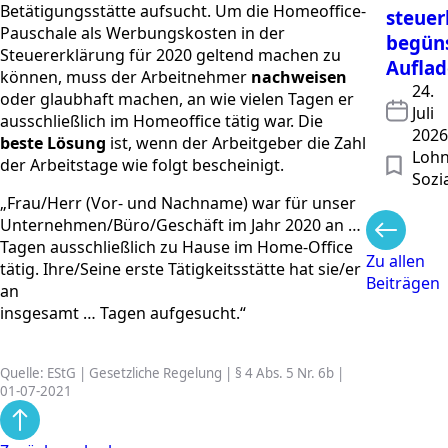
Betätigungsstätte aufsucht. Um die Homeoffice-
steuer
Pauschale als Werbungskosten in der
begüns
Steuererklärung für 2020 geltend machen zu
Aufla
können, muss der Arbeitnehmer
nachweisen
24.
oder glaubhaft machen, an wie vielen Tagen er
Juli
ausschließlich im Homeoffice tätig war. Die
2026
beste Lösung
ist, wenn der Arbeitgeber die Zahl
Lohn
der Arbeitstage wie folgt bescheinigt.
Sozi
„Frau/Herr (Vor- und Nachname) war für unser
Unternehmen/Büro/Geschäft im Jahr 2020 an …
Tagen ausschließlich zu Hause im Home-Office
Zu allen
tätig. Ihre/Seine erste Tätigkeitsstätte hat sie/er
Beiträgen
an
insgesamt … Tagen aufgesucht.“
Quelle: EStG | Gesetzliche Regelung | § 4 Abs. 5 Nr. 6b |
01-07-2021