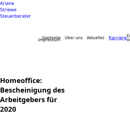
Ariane
Striewe
Steuerberater
E
Karriere
Startseite
Über uns
Aktuelles
Impressum
0
Homeoffice:
Bescheinigung des
Arbeitgebers für
2020