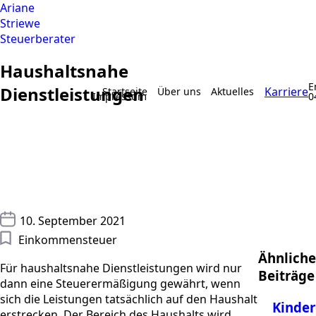
Ariane
Striewe
Steuerberater
Haushaltsnahe
E
Dienstleistungen
Karriere
Startseite
Über uns
Aktuelles
Impressum
0
10. September 2021
Einkommensteuer
Ähnliche
Für haushaltsnahe Dienstleistungen wird nur
Beiträge
dann eine Steuerermäßigung gewährt, wenn
sich die Leistungen tatsächlich auf den Haushalt
Kinder
erstrecken. Der Bereich des Haushalts wird