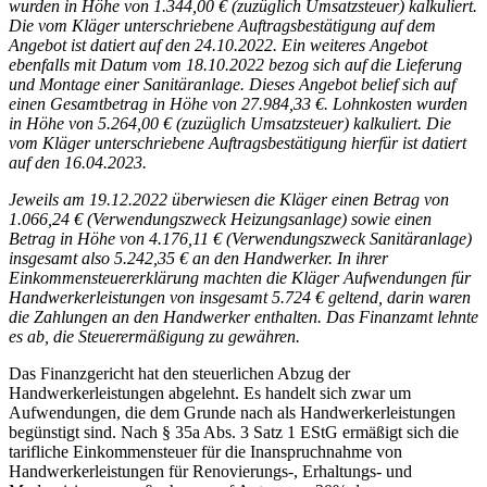
wurden in Höhe von 1.344,00 € (zuzüglich Umsatzsteuer) kalkuliert.
Die vom Kläger unterschriebene Auftragsbestätigung auf dem
Angebot ist datiert auf den 24.10.2022. Ein weiteres Angebot
ebenfalls mit Datum vom 18.10.2022 bezog sich auf die Lieferung
und Montage einer Sanitäranlage. Dieses Angebot belief sich auf
einen Gesamtbetrag in Höhe von 27.984,33 €. Lohnkosten wurden
in Höhe von 5.264,00 € (zuzüglich Umsatzsteuer) kalkuliert. Die
vom Kläger unterschriebene Auftragsbestätigung hierfür ist datiert
auf den 16.04.2023.
Jeweils am 19.12.2022 überwiesen die Kläger einen Betrag von
1.066,24 € (Verwendungszweck Heizungsanlage) sowie einen
Betrag in Höhe von 4.176,11 € (Verwendungszweck Sanitäranlage)
insgesamt also 5.242,35 € an den Handwerker. In ihrer
Einkommensteuererklärung machten die Kläger Aufwendungen für
Handwerkerleistungen von insgesamt 5.724 € geltend, darin waren
die Zahlungen an den Handwerker enthalten. Das Finanzamt lehnte
es ab, die Steuerermäßigung zu gewähren.
Das Finanzgericht hat den steuerlichen Abzug der
Handwerkerleistungen abgelehnt. Es handelt sich zwar um
Aufwendungen, die dem Grunde nach als Handwerkerleistungen
begünstigt sind. Nach § 35a Abs. 3 Satz 1 EStG ermäßigt sich die
tarifliche Einkommensteuer für die Inanspruchnahme von
Handwerkerleistungen für Renovierungs-, Erhaltungs- und