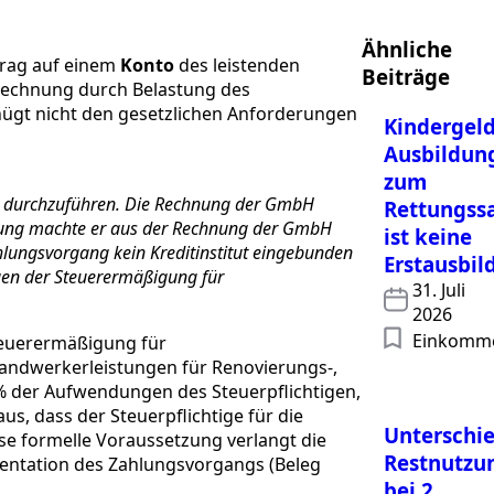
Ähnliche
rag auf einem
Konto
des leistenden
Beiträge
rechnung durch Belastung des
nügt nicht den gesetzlichen Anforderungen
Kindergeld
Ausbildun
zum
us durchzuführen. Die Rechnung der GmbH
Rettungssa
ärung machte er aus der Rechnung der GmbH
ist keine
lungsvorgang kein Kreditinstitut eingebunden
Erstausbil
gen der Steuerermäßigung für
31. Juli
2026
Einkomm
teuerermäßigung für
Handwerkerleistungen für Renovierungs-,
 der Aufwendungen des Steuerpflichtigen,
, dass der Steuerpflichtige für die
Unterschie
se formelle Voraussetzung verlangt die
Restnutzu
entation des Zahlungsvorgangs (Beleg
bei 2