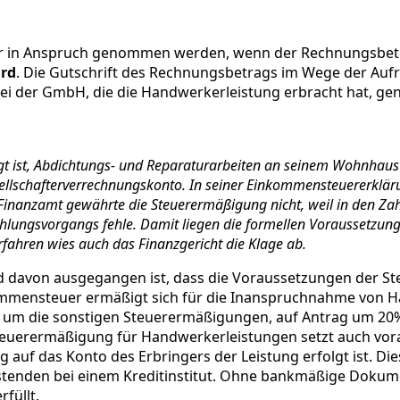
ur in Anspruch genommen werden, wenn der Rechnungsbet
ird
. Die Gutschrift des Rechnungsbetrags im Wege der Auf
ei der GmbH, die die Handwerkerleistung erbracht hat, ge
ligt ist, Abdichtungs- und Reparaturarbeiten an seinem Wohnha
sellschafterverrechnungskonto. In seiner Einkommensteuererkl
inanzamt gewährte die Steuerermäßigung nicht, weil in den Zah
lungsvorgangs fehle. Damit liegen die formellen Voraussetzun
rfahren wies auch das Finanzgericht die Klage ab.
nd davon ausgegangen ist, dass die Voraussetzungen der S
nkommensteuer ermäßigt sich für die Inanspruchnahme von 
um die sonstigen Steuerermäßigungen, auf Antrag um 20%
uerermäßigung für Handwerkerleistungen setzt auch voraus
uf das Konto des Erbringers der Leistung erfolgt ist. Die
stenden bei einem Kreditinstitut. Ohne bankmäßige Dokum
füllt.