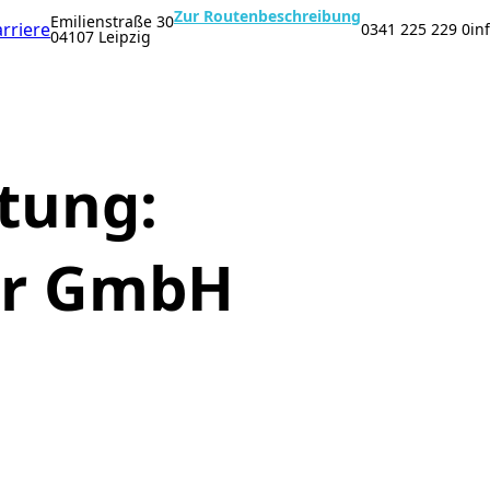
Zur Routenbeschreibung
Emilienstraße 30
rriere
0341 225 229 0
in
04107 Leipzig
tung:
er GmbH