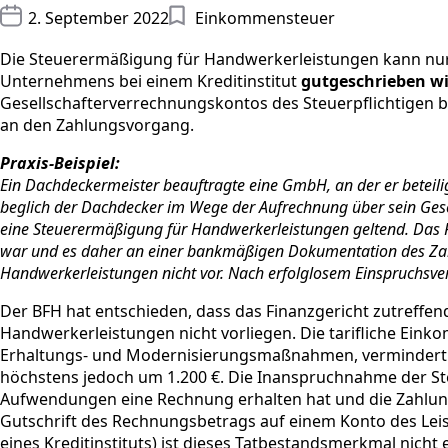
2. September 2022
Einkommensteuer
Die Steuerermäßigung für Handwerkerleistungen kann n
Unternehmens bei einem Kreditinstitut
gutgeschrieben w
Gesellschafterverrechnungskontos des Steuerpflichtigen b
an den Zahlungsvorgang.
Praxis-Beispiel:
Ein Dachdeckermeister beauftragte eine GmbH, an der er betei
beglich der Dachdecker im Wege der Aufrechnung über sein Ge
eine Steuerermäßigung für Handwerkerleistungen geltend. Das F
war und es daher an einer bankmäßigen Dokumentation des Zah
Handwerkerleistungen nicht vor. Nach erfolglosem Einspruchsve
Der BFH hat entschieden, dass das Finanzgericht zutreffe
Handwerkerleistungen nicht vorliegen. Die tarifliche Ei
Erhaltungs- und Modernisierungsmaßnahmen, vermindert 
höchstens jedoch um 1.200 €. Die Inanspruchnahme der Ste
Aufwendungen eine Rechnung erhalten hat und die Zahlung a
Gutschrift des Rechnungsbetrags auf einem Konto des Lei
eines Kreditinstituts) ist dieses Tatbestandsmerkmal nicht er