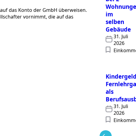
Wohnung
o auf das Konto der GmbH überweisen.
im
schafter vornimmt, die auf das
selben
Gebäude
31. Juli
2026
Einkomm
Kindergeld
Fernlehrg
als
Berufsaus
31. Juli
2026
Einkomm