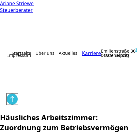
Ariane Striewe
Steuerberater
Emilienstraße 30
Karriere
Startseite
Über uns
Aktuelles
Impressum
04107 Leipzig
Datenschutz
Häusliches Arbeitszimmer:
Zuordnung zum Betriebsvermögen