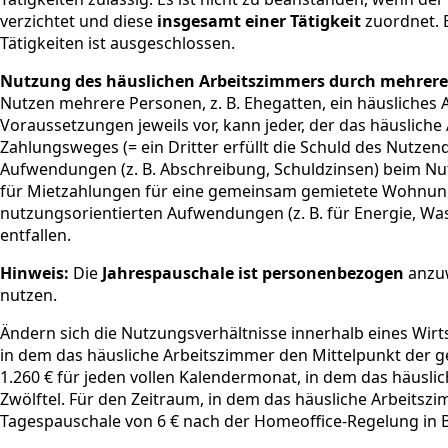
verzichtet und diese
insgesamt einer Tätigkeit
zuordnet. 
Tätigkeiten ist ausgeschlossen.
Nutzung des häuslichen Arbeitszimmers durch mehrere 
Nutzen mehrere Personen, z. B. Ehegatten, ein häusliches
Voraussetzungen jeweils vor, kann jeder, der das häuslic
Zahlungsweges (= ein Dritter erfüllt die Schuld des Nutz
Aufwendungen (z. B. Abschreibung, Schuldzinsen) beim Nu
für Mietzahlungen für eine gemeinsam gemietete Wohnung
nutzungsorientierten Aufwendungen (z. B. für Energie, Was
entfallen.
Hinweis:
Die
Jahrespauschale ist personenbezogen
anzuw
nutzen.
Ändern sich die Nutzungsverhältnisse innerhalb eines Wir
in dem das häusliche Arbeitszimmer den Mittelpunkt der g
1.260 € für jeden vollen Kalendermonat, in dem das häusli
Zwölftel. Für den Zeitraum, in dem das häusliche Arbeitsz
Tagespauschale von 6 € nach der Homeoffice-Regelung in B