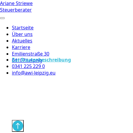
Ariane Striewe
Steuerberater
Startseite
Über uns
Aktuelles
Karriere
Emilienstraße 30
Zur Routenbeschreibung
04107 Leipzig
0341 225 229 0
info@awi-leipzig.eu