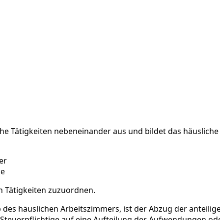
iche Tätigkeiten nebeneinander aus und bildet das häuslic
der
le
 Tätigkeiten zuzuordnen.
lb des häuslichen Arbeitszimmers, ist der Abzug der anteil
r Steuerpflichtige auf eine Aufteilung der Aufwendungen od