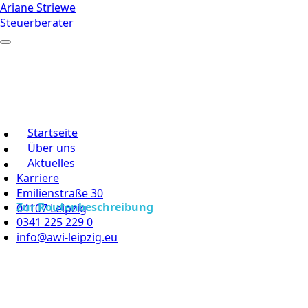
Ariane Striewe
Steuerberater
Startseite
Über uns
Aktuelles
Karriere
Emilienstraße 30
Zur Routenbeschreibung
04107 Leipzig
0341 225 229 0
info@awi-leipzig.eu