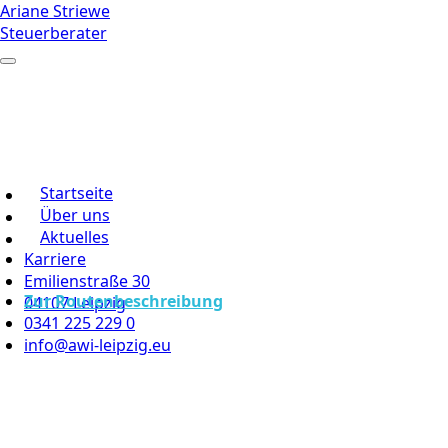
Ariane Striewe
Steuerberater
Startseite
Über uns
Aktuelles
Karriere
Emilienstraße 30
Zur Routenbeschreibung
04107 Leipzig
0341 225 229 0
info@awi-leipzig.eu