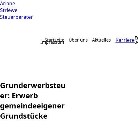
Ariane
Striewe
Steuerberater
E
Karriere
Startseite
Über uns
Aktuelles
Impressum
0
Grunderwerbsteu
er: Erwerb
gemeindeeigener
Grundstücke