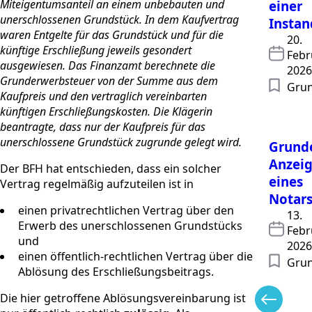
Miteigentumsanteil an einem unbebauten und
einer
unerschlossenen Grundstück. In dem Kaufvertrag
Instan
waren Entgelte für das Grundstück und für die
20.
künftige Erschließung jeweils gesondert
Febr
ausgewiesen. Das Finanzamt berechnete die
2026
Grunderwerbsteuer von der Summe aus dem
Grun
Kaufpreis und den vertraglich vereinbarten
künftigen Erschließungskosten. Die Klägerin
beantragte, dass nur der Kaufpreis für das
unerschlossene Grundstück zugrunde gelegt wird.
Grund
Anzeig
Der BFH hat entschieden, dass ein solcher
eines
Vertrag regelmäßig aufzuteilen ist in
Notar
einen privatrechtlichen Vertrag über den
13.
Erwerb des unerschlossenen Grundstücks
Febr
und
2026
einen öffentlich-rechtlichen Vertrag über die
Grun
Ablösung des Erschließungsbeitrags.
Die hier getroffene Ablösungsvereinbarung ist