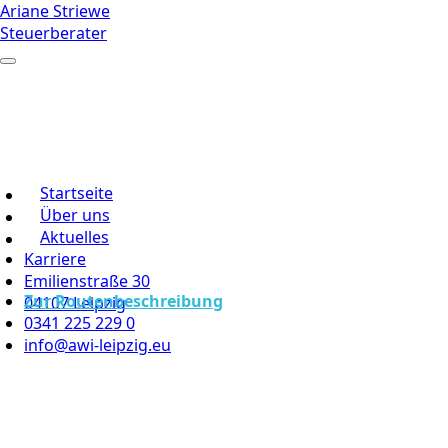
Ariane Striewe
Steuerberater
Startseite
Über uns
Aktuelles
Karriere
Emilienstraße 30
Zur Routenbeschreibung
04107 Leipzig
0341 225 229 0
info@awi-leipzig.eu