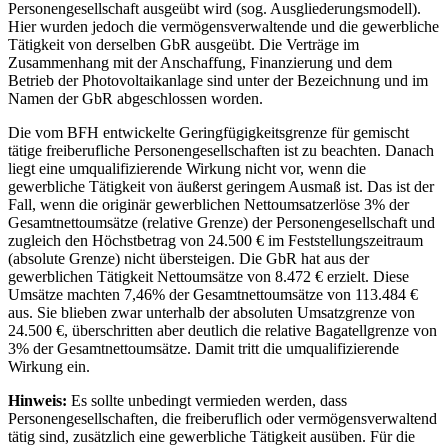
Personengesellschaft ausgeübt wird (sog. Ausgliederungsmodell).
Hier wurden jedoch die vermögensverwaltende und die gewerbliche
Tätigkeit von derselben GbR ausgeübt. Die Verträge im
Zusammenhang mit der Anschaffung, Finanzierung und dem
Betrieb der Photovoltaikanlage sind unter der Bezeichnung und im
Namen der GbR abgeschlossen worden.
Die vom BFH entwickelte Geringfügigkeitsgrenze für gemischt
tätige freiberufliche Personengesellschaften ist zu beachten. Danach
liegt eine umqualifizierende Wirkung nicht vor, wenn die
gewerbliche Tätigkeit von äußerst geringem Ausmaß ist. Das ist der
Fall, wenn die originär gewerblichen Nettoumsatzerlöse 3% der
Gesamtnettoumsätze (relative Grenze) der Personengesellschaft und
zugleich den Höchstbetrag von 24.500 € im Feststellungszeitraum
(absolute Grenze) nicht übersteigen. Die GbR hat aus der
gewerblichen Tätigkeit Nettoumsätze von 8.472 € erzielt. Diese
Umsätze machten 7,46% der Gesamtnettoumsätze von 113.484 €
aus. Sie blieben zwar unterhalb der absoluten Umsatzgrenze von
24.500 €, überschritten aber deutlich die relative Bagatellgrenze von
3% der Gesamtnettoumsätze. Damit tritt die umqualifizierende
Wirkung ein.
Hinweis:
Es sollte unbedingt vermieden werden, dass
Personengesellschaften, die freiberuflich oder vermögensverwaltend
tätig sind, zusätzlich eine gewerbliche Tätigkeit ausüben. Für die