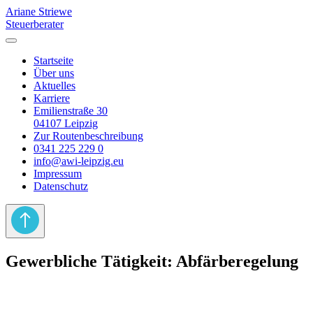
Ariane Striewe
Steuerberater
Startseite
Über uns
Aktuelles
Karriere
Emilienstraße 30
04107 Leipzig
Zur Routenbeschreibung
0341 225 229 0
info@awi-leipzig.eu
Impressum
Datenschutz
Gewerbliche Tätigkeit: Abfärberegelung