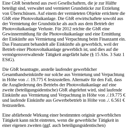
Eine GbR bestehend aus zwei Gesellschaftern, die je zur Hälfte
beteiligt sind, verwaltet und vermietet Grundstücke zur Erzielung
von Überschüssen. Auf einem der vermieteten Objekte errichtete die
GbR eine Photovoltaikanlage. Die GbR erwirtschaftete sowohl aus
der Vermietung der Grundstücke als auch aus dem Betrieb der
Photovoltaikanlage Verluste. Für 2012 reichte die GbR eine
Gewinnermittlung für die Photovoltaikanlage und eine Ermittlung
der Einkünfte aus Vermietung und Verpachtung beim Finanzamt ein.
Das Finanzamt behandelt alle Einkünfte als gewerblich, weil der
Betrieb einer Photovoltaikanlage gewerblich ist, und dies auf die
vermögensverwaltende Tätigkeit angefärbt habe (§ 15 Abs. 3 Satz 1
EStG).
Die GbR beantragte, anstelle laufender gewerblicher
Gesamthandseinkünfte nur solche aus Vermietung und Verpachtung
in Höhe von ./. 19.775 € festzustellen. Alternativ für den Fall, dass
die Ausgliederung des Betriebs der Photovoltaikanlage auf eine
zweite (beteiligungsidentische) GbR abgelehnt wird, sind laufende
Einkünfte aus Vermietung und Verpachtung in Höhe von ./.19.775 €
und laufende Einkünfte aus Gewerbebetrieb in Höhe von ./. 6.561 €
festzustellen.
Eine abfärbende Wirkung einer bestimmten originär gewerblichen
Tätigkeit kann nicht eintreten, wenn die gewerbliche Tätigkeit in
einer eigenen zweiten (ggf. auch beteiligungsidentischen)