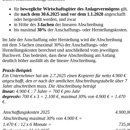
für
bewegliche Wirtschaftsgüter des Anlagevermögens
gilt,
die
nach dem 30.6.2025 und vor dem 1.1.2028
angeschafft
oder hergestellt werden, und zwar
in Höhe des
3-fachen
der linearen Abschreibung
bis maximal
30%
der Anschaffungs- oder Herstellungskosten.
Im Jahr der Anschaffung oder Herstellung wird die Abschreibung
mit dem 3-fachen (maximal 30%) der Anschaffungs- oder
Herstellungskosten berechnet und anschließend vom jeweiligen
Buchwert. Das bedeutet, dass diese Abschreibung am Anfang
deutlich höher ausfällt als die lineare Abschreibung.
Praxis-Beispiel:
Ein Unternehmer hat am 2.7.2025 einen Kopierer für netto 4.900 €
angeschafft, den er nach der amtlichen Abschreibungstabelle über 7
Jahre abschreiben muss. Die Abschreibung beträgt
linear:
4.900 € : 7 Jahre = 700 € pro Jahr
degressiv:
700 € x 3 = 2.100 €, maximal 30% von 4.900 € = 1.470
€.
Anschaffungskosten 2025
4.900,0
Abschreibung maximal 30% von 4.900 € =
1.470 € : 12 x 6 Monate =
735,0