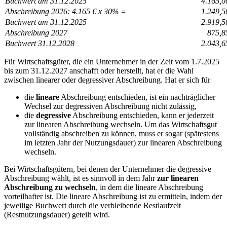
Buchwert am 31.12.2025
4.165,0
Abschreibung 2026: 4.165 € x 30% =
1.249,5
Buchwert am 31.12.2025
2.919,5
Abschreibung 2027
875,8
Buchwert 31.12.2028
2.043,6
Für Wirtschaftsgüter, die ein Unternehmer in der Zeit vom 1.7.2025
bis zum 31.12.2027 anschafft oder herstellt, hat er die Wahl
zwischen linearer oder degressiver Abschreibung. Hat er sich für
die
lineare
Abschreibung entschieden, ist ein nachträglicher
Wechsel zur degressiven Abschreibung nicht zulässig,
die
degressive
Abschreibung entschieden, kann er jederzeit
zur linearen Abschreibung wechseln. Um das Wirtschaftsgut
vollständig abschreiben zu können, muss er sogar (spätestens
im letzten Jahr der Nutzungsdauer) zur linearen Abschreibung
wechseln.
Bei Wirtschaftsgütern, bei denen der Unternehmer die degressive
Abschreibung wählt, ist es sinnvoll in dem Jahr
zur linearen
Abschreibung zu wechseln
, in dem die lineare Abschreibung
vorteilhafter ist. Die lineare Abschreibung ist zu ermitteln, indem der
jeweilige Buchwert durch die verbleibende Restlaufzeit
(Restnutzungsdauer) geteilt wird.