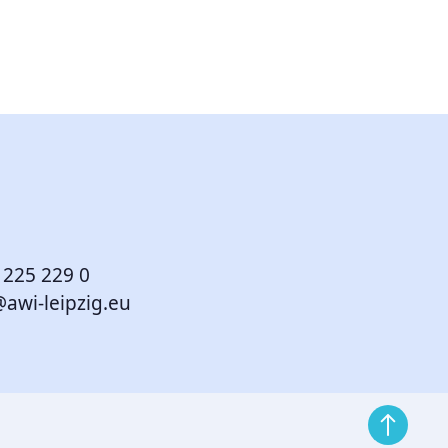
 225 229 0
@awi-leipzig.eu