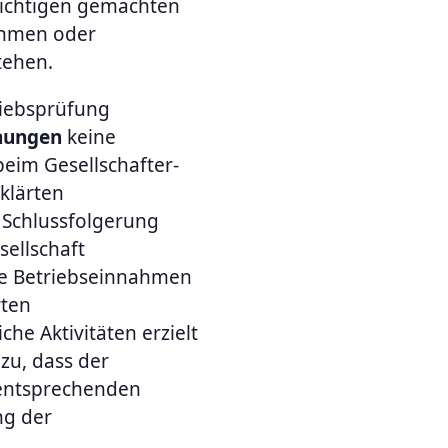
lichtigen gemachten
ahmen oder
tehen.
riebsprüfung
nungen
keine
eim Gesellschafter-
klärten
Schlussfolgerung
sellschaft
te Betriebseinnahmen
rten
he Aktivitäten erzielt
 zu, dass der
 entsprechenden
ng der
.