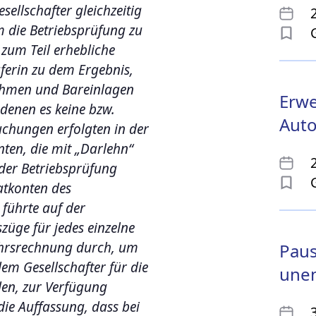
sellschafter gleichzeitig
m die Betriebsprüfung zu
zum Teil erhebliche
ferin zu dem Ergebnis,
ahmen und Bareinlagen
Erwe
 denen es keine bzw.
Aut
uchungen erfolgten in der
en, die mit „Darlehn“
 der Betriebsprüfung
vatkonten des
 führte auf der
üge für jedes einzelne
ehrsrechnung durch, um
Paus
em Gesellschafter für die
unen
den, zur Verfügung
die Auffassung, dass bei