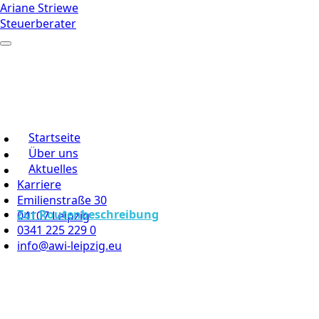
Ariane Striewe
Steuerberater
Startseite
Über uns
Aktuelles
Karriere
Emilienstraße 30
Zur Routenbeschreibung
04107 Leipzig
0341 225 229 0
info@awi-leipzig.eu