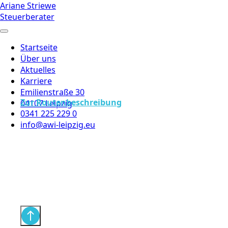
Ariane Striewe
Steuerberater
Startseite
Über uns
Aktuelles
Karriere
Emilienstraße 30
Zur Routenbeschreibung
04107 Leipzig
0341 225 229 0
info@awi-leipzig.eu