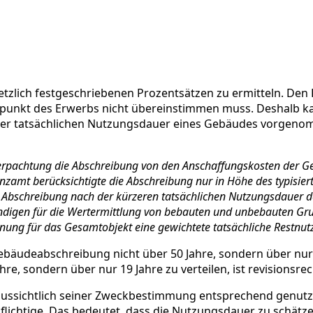
tzlich festgeschriebenen Prozentsätzen zu ermitteln. Den P
tpunkt des Erwerbs nicht übereinstimmen muss. Deshalb ka
 der tatsächlichen Nutzungsdauer eines Gebäudes vorgen
erpachtung die Abschreibung von den Anschaffungskosten der Geb
zamt berücksichtigte die Abschreibung nur in Höhe des typisier
die Abschreibung nach der kürzeren tatsächlichen Nutzungsdauer 
tändigen für die Wertermittlung von bebauten und unbebauten Gru
ng für das Gesamtobjekt eine gewichtete tatsächliche Restnut
Gebäudeabschreibung nicht über 50 Jahre, sondern über nur 1
re, sondern über nur 19 Jahre zu verteilen, ist revisionsre
aussichtlich seiner Zweckbestimmung entsprechend genutzt
flichtige. Das bedeutet, dass die Nutzungsdauer zu schätze