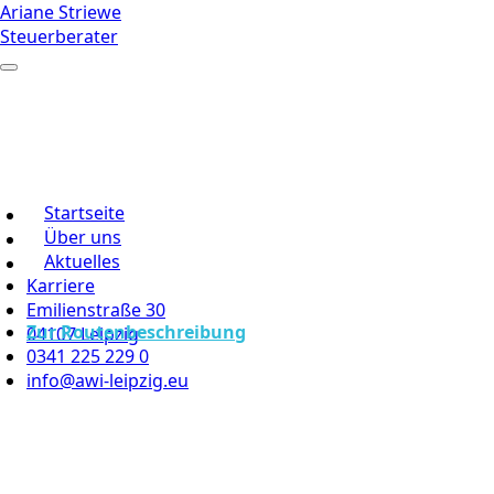
Ariane Striewe
Steuerberater
Startseite
Über uns
Aktuelles
Karriere
Emilienstraße 30
Zur Routenbeschreibung
04107 Leipzig
0341 225 229 0
info@awi-leipzig.eu