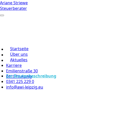
Ariane Striewe
Steuerberater
Startseite
Über uns
Aktuelles
Karriere
Emilienstraße 30
Zur Routenbeschreibung
04107 Leipzig
0341 225 229 0
info@awi-leipzig.eu