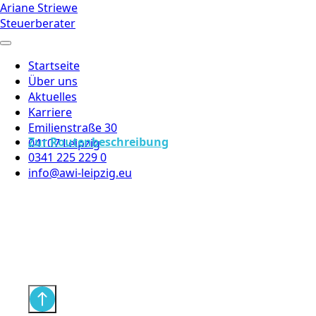
Ariane Striewe
Steuerberater
Startseite
Über uns
Aktuelles
Karriere
Emilienstraße 30
Zur Routenbeschreibung
04107 Leipzig
0341 225 229 0
info@awi-leipzig.eu