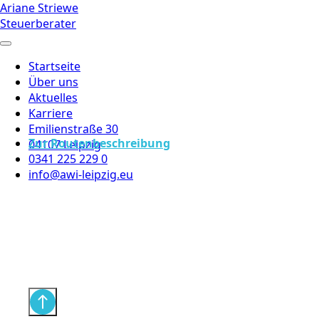
Ariane Striewe
Steuerberater
Startseite
Über uns
Aktuelles
Karriere
Emilienstraße 30
Zur Routenbeschreibung
04107 Leipzig
0341 225 229 0
info@awi-leipzig.eu