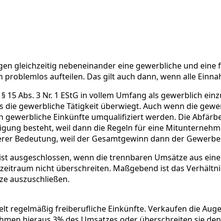
n gleichzeitig nebeneinander eine gewerbliche und eine fr
h problemlos aufteilen. Das gilt auch dann, wenn alle Einn
h § 15 Abs. 3 Nr. 1 EStG in vollem Umfang als gewerblich ei
ass die gewerbliche Tätigkeit überwiegt. Auch wenn die gew
in gewerbliche Einkünfte umqualifiziert werden. Die Abfärbe
teiligung besteht, weil dann die Regeln für eine Mitunterneh
er Bedeutung, weil der Gesamtgewinn dann der Gewerbest
 ist ausgeschlossen, wenn die trennbaren Umsätze aus eine
zeitraum nicht überschreiten. Maßgebend ist das Verhältni
ze auszuschließen.
lt regelmäßig freiberufliche Einkünfte. Verkaufen die Aug
ahmen hieraus 3% des Umsatzes oder überschreiten sie den 