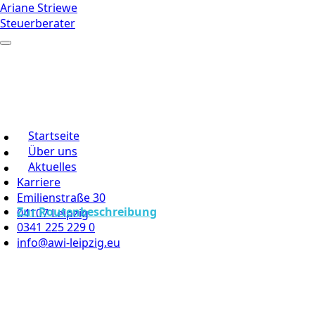
Ariane Striewe
Steuerberater
Startseite
Über uns
Aktuelles
Karriere
Emilienstraße 30
Zur Routenbeschreibung
04107 Leipzig
0341 225 229 0
info@awi-leipzig.eu