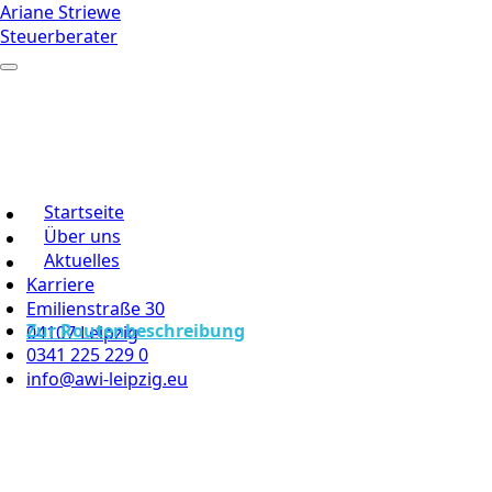
Ariane Striewe
Steuerberater
Startseite
Über uns
Aktuelles
Karriere
Emilienstraße 30
Zur Routenbeschreibung
04107 Leipzig
0341 225 229 0
info@awi-leipzig.eu