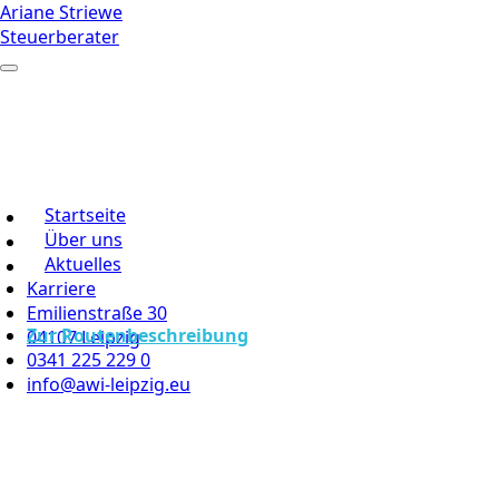
Ariane Striewe
Steuerberater
Startseite
Über uns
Aktuelles
Karriere
Emilienstraße 30
Zur Routenbeschreibung
04107 Leipzig
0341 225 229 0
info@awi-leipzig.eu