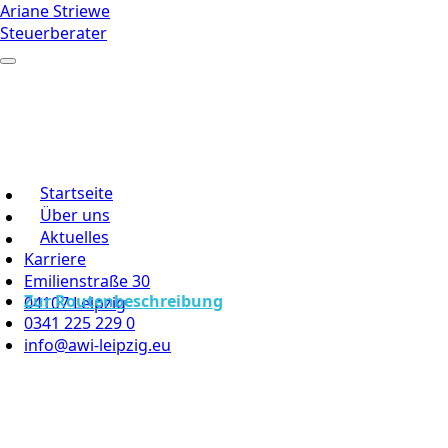
Ariane Striewe
Steuerberater
Startseite
Über uns
Aktuelles
Karriere
Emilienstraße 30
Zur Routenbeschreibung
04107 Leipzig
0341 225 229 0
info@awi-leipzig.eu