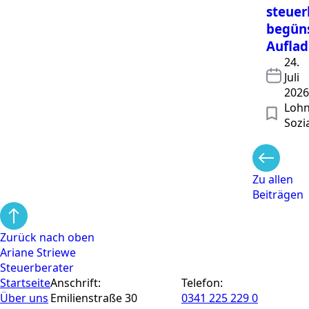
steuer
begüns
Aufla
24.
Juli
2026
Lohn
Sozi
Zu allen
Beiträgen
Zurück nach oben
Ariane Striewe
Steuerberater
Startseite
Anschrift:
Telefon:
Über uns
Emilienstraße 30
0341 225 229 0