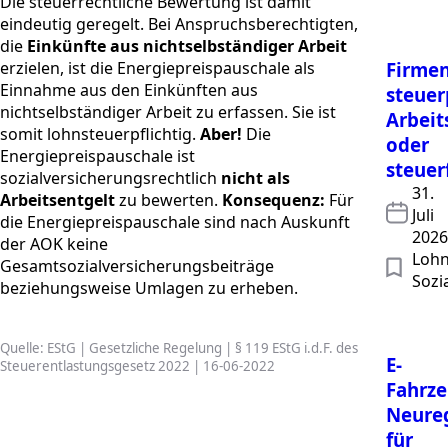
Die steuerrechtliche Bewertung ist damit
eindeutig geregelt. Bei Anspruchsberechtigten,
die
Einkünfte aus nichtselbständiger Arbeit
erzielen, ist die Energiepreispauschale als
Firmen
Einnahme aus den Einkünften aus
steuer
nichtselbständiger Arbeit zu erfassen. Sie ist
Arbeit
somit lohnsteuerpflichtig.
Aber!
Die
oder
Energiepreispauschale ist
steuer
sozialversicherungsrechtlich
nicht als
31.
Arbeitsentgelt
zu bewerten.
Konsequenz:
Für
Juli
die Energiepreispauschale sind nach Auskunft
2026
der AOK keine
Lohn
Gesamtsozialversicherungsbeiträge
Sozi
beziehungsweise Umlagen zu erheben.
Quelle: EStG | Gesetzliche Regelung | § 119 EStG i.d.F. des
E-
Steuerentlastungsgesetz 2022 | 16-06-2022
Fahrze
Neure
für