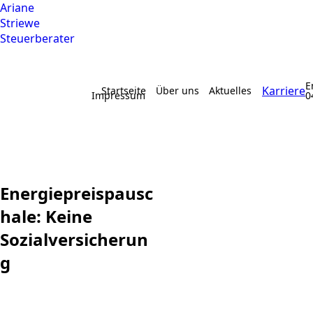
Ariane
Striewe
Steuerberater
E
Karriere
Startseite
Über uns
Aktuelles
Impressum
0
Energiepreispausc
hale: Keine
Sozialversicherun
g