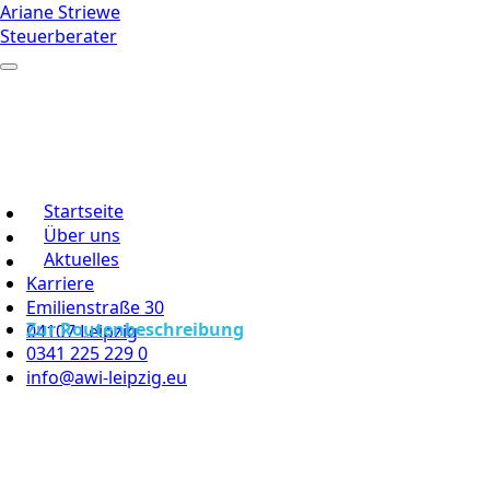
Ariane Striewe
Steuerberater
Startseite
Über uns
Aktuelles
Karriere
Emilienstraße 30
Zur Routenbeschreibung
04107 Leipzig
0341 225 229 0
info@awi-leipzig.eu