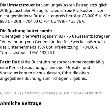
Die
Umsatzsteuer
ist vom ungekürzten Betrag abzüglich
20% (pauschaler Abzug für steuerfreie Kfz-Kosten). Der
nicht geminderte Bruttolistenpreis beträgt: 88.000 € × 1% =
880 € – 20% = 704,00 €; 704 € x 19% = 133,76 €.
Die Buchung lautet somit:
"Unentgeltliche Wertabgaben" 837,76 € (Gesamtbetrag) an
"Verwendung von Gegenständen für Zwecke außerhalb
des Unternehmens 19% USt (Kfz-Nutzung)" 704,00 € +
"Umsatzsteuer 19%" 133,76 €
Fazit:
Da bei die Buchführungsprogramme regelmäßig
eine Korrekturbuchung allein über Umsatz- und
Vorsteuerkonten nicht zulassen, führt die oben
angegebene Buchung zum richtigen Ergebnis.
Quelle: EStG | Gesetzliche Regelung | §6, Abs. 1 Nr. 4 | 14-08-2025
Ähnliche Beiträge