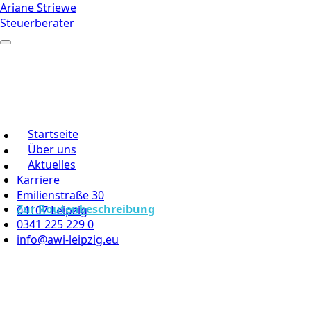
Ariane Striewe
Steuerberater
Startseite
Über uns
Aktuelles
Karriere
Emilienstraße 30
Zur Routenbeschreibung
04107 Leipzig
0341 225 229 0
info@awi-leipzig.eu