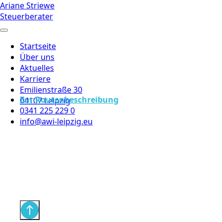
Ariane Striewe
Steuerberater
Startseite
Über uns
Aktuelles
Karriere
Emilienstraße 30
Zur Routenbeschreibung
04107 Leipzig
0341 225 229 0
info@awi-leipzig.eu