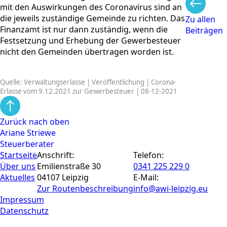
mit den Auswirkungen des Coronavirus sind an
die jeweils zuständige Gemeinde zu richten. Das
Zu allen
Finanzamt ist nur dann zuständig, wenn die
Beiträgen
Festsetzung und Erhebung der Gewerbesteuer
nicht den Gemeinden übertragen worden ist.
Quelle: Verwaltungserlasse | Veröffentlichung | Corona-
Erlasse vom 9.12.2021 zur Gewerbesteuer | 08-12-2021
Zurück nach oben
Ariane Striewe
Steuerberater
Startseite
Anschrift:
Telefon:
Über uns
Emilienstraße 30
0341 225 229 0
Aktuelles
04107 Leipzig
E-Mail:
Zur Routen­beschreibung
info@awi-leipzig.eu
Impressum
Datenschutz