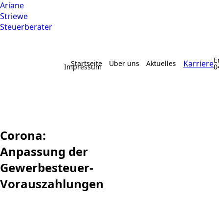
Ariane
Striewe
Steuerberater
E
Karriere
Startseite
Über uns
Aktuelles
Impressum
0
Corona:
Anpassung der
Gewerbesteuer-
Vorauszahlungen