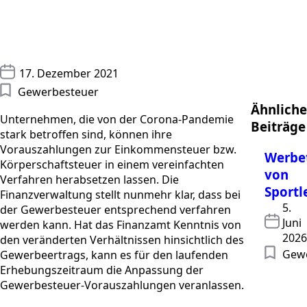
17. Dezember 2021
Gewerbesteuer
Ähnliche
Unternehmen, die von der Corona-Pandemie
Beiträge
stark betroffen sind, können ihre
Vorauszahlungen zur Einkommensteuer bzw.
Werbet
Körperschaftsteuer in einem vereinfachten
von
Verfahren herabsetzen lassen. Die
Sportl
Finanzverwaltung stellt nunmehr klar, dass bei
5.
der Gewerbesteuer entsprechend verfahren
Juni
werden kann. Hat das Finanzamt Kenntnis von
2026
den veränderten Verhältnissen hinsichtlich des
Gew
Gewerbeertrags, kann es für den laufenden
Erhebungszeitraum die Anpassung der
Gewerbesteuer-Vorauszahlungen veranlassen.