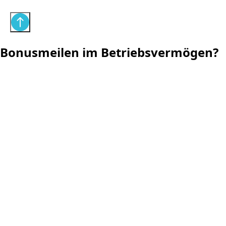
Bonusmeilen im Betriebsvermögen?