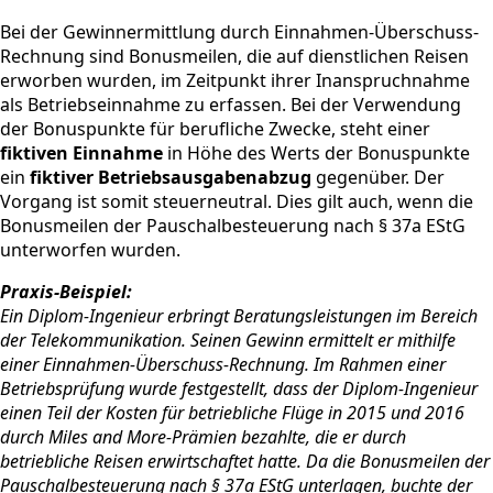
Bei der Gewinnermittlung durch Einnahmen-Überschuss-
Rechnung sind Bonusmeilen, die auf dienstlichen Reisen
erworben wurden, im Zeitpunkt ihrer Inanspruchnahme
als Betriebseinnahme zu erfassen. Bei der Verwendung
der Bonuspunkte für berufliche Zwecke, steht einer
fiktiven Einnahme
in Höhe des Werts der Bonuspunkte
ein
fiktiver Betriebsausgabenabzug
gegenüber. Der
Vorgang ist somit steuerneutral. Dies gilt auch, wenn die
Bonusmeilen der Pauschalbesteuerung nach § 37a EStG
unterworfen wurden.
Praxis-Beispiel:
Ein Diplom-Ingenieur erbringt Beratungsleistungen im Bereich
der Telekommunikation. Seinen Gewinn ermittelt er mithilfe
einer Einnahmen-Überschuss-Rechnung. Im Rahmen einer
Betriebsprüfung wurde festgestellt, dass der Diplom-Ingenieur
einen Teil der Kosten für betriebliche Flüge in 2015 und 2016
durch Miles and More-Prämien bezahlte, die er durch
betriebliche Reisen erwirtschaftet hatte. Da die Bonusmeilen der
Pauschalbesteuerung nach § 37a EStG unterlagen, buchte der