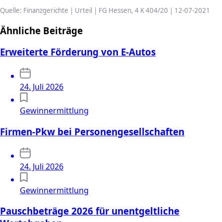
Quelle: Finanzgerichte | Urteil | FG Hessen, 4 K 404/20 | 12-07-2021
Ähnliche Beiträge
Erweiterte Förderung von E-Autos
24. Juli 2026
Gewinnermittlung
Firmen-Pkw bei Personengesellschaften
24. Juli 2026
Gewinnermittlung
Pauschbeträge 2026 für unentgeltliche