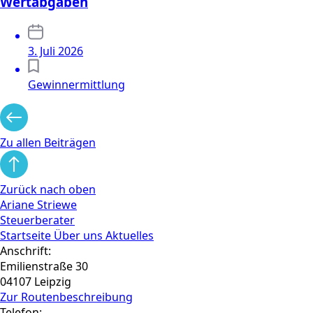
Wertabgaben
3. Juli 2026
Gewinnermittlung
Zu allen Beiträgen
Zurück nach oben
Ariane Striewe
Steuerberater
Startseite
Über uns
Aktuelles
Anschrift:
Emilienstraße 30
04107 Leipzig
Zur Routen­beschreibung
Telefon: