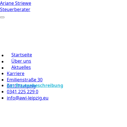
Ariane Striewe
Steuerberater
Startseite
Über uns
Aktuelles
Karriere
Emilienstraße 30
Zur Routenbeschreibung
04107 Leipzig
0341 225 229 0
info@awi-leipzig.eu