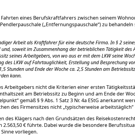
n Fahrten eines Berufskraftfahrers zwischen seinem Wohno
 Pendlerpauschale („Entfernungspauschale“) zu behandeln 
ndiger Arbeit als Kraftfahrer für eine deutsche Firma. In § 2 sein
nd und, soweit im Zusammenhang der betrieblichen Tätigkeit des A
itz seines Arbeitgebers, von wo aus er mit dem LKW seine Woc
ung des LKW auf Fahrtauglichkeit, Erstellung und Besprechung v
 1,5 Stunden und Ende der Woche ca. 2,5 Stunden am Betriebssitz
rden kann.
 Arbeitgebers nicht die Kriterien einer ersten Tätigkeitsstä
thaltszeit am Betriebssitz zu Beginn und am Ende der Woch
lpunkt“ gemäß § 9 Abs. 1 Satz 3 Nr. 4a EStG anerkannt wer
 des Firmensitzes nicht „typischerweise arbeitstäglich“ er
en des Klägers nach den Grundsätzen des Reisekostenrechts
2.563,50 € führte. Dabei wurde die besondere Berufssitua
 Sinne vorliegen.