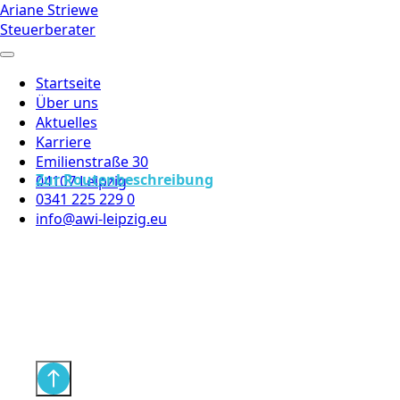
Ariane Striewe
Steuerberater
Startseite
Über uns
Aktuelles
Karriere
Emilienstraße 30
Zur Routenbeschreibung
04107 Leipzig
0341 225 229 0
info@awi-leipzig.eu