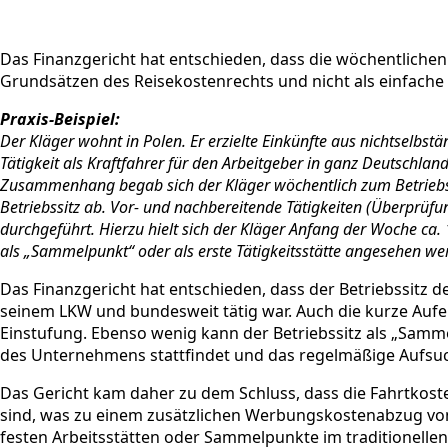
Das Finanzgericht hat entschieden, dass die wöchentliche
Grundsätzen des Reisekostenrechts und nicht als einfache
Praxis-Beispiel:
Der Kläger wohnt in Polen. Er erzielte Einkünfte aus nichtselbstä
Tätigkeit als Kraftfahrer für den Arbeitgeber in ganz Deutschla
Zusammenhang begab sich der Kläger wöchentlich zum Betriebss
Betriebssitz ab. Vor- und nachbereitende Tätigkeiten (Überprüf
durchgeführt. Hierzu hielt sich der Kläger Anfang der Woche ca.
als „Sammelpunkt“ oder als erste Tätigkeitsstätte angesehen we
Das Finanzgericht hat entschieden, dass der Betriebssitz des
seinem LKW und bundesweit tätig war. Auch die kurze Aufen
Einstufung. Ebenso wenig kann der Betriebssitz als „Samme
des Unternehmens stattfindet und das regelmäßige Aufsuchen
Das Gericht kam daher zu dem Schluss, dass die Fahrtkost
sind, was zu einem zusätzlichen Werbungskostenabzug von 
festen Arbeitsstätten oder Sammelpunkte im traditionellen