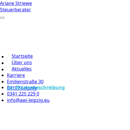
Ariane Striewe
Steuerberater
Startseite
Über uns
Aktuelles
Karriere
Emilienstraße 30
Zur Routenbeschreibung
04107 Leipzig
0341 225 229 0
info@awi-leipzig.eu