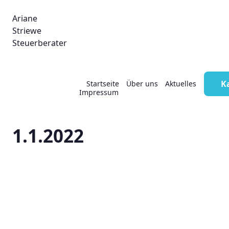
Ariane
Striewe
Steuerberater
Auslandsreisen:
K
Startseite
Über uns
Aktuelles
Impressum
Pauschbeträge ab dem
1.1.2022