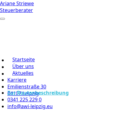
Ariane Striewe
Steuerberater
Startseite
Über uns
Aktuelles
Karriere
Emilienstraße 30
Zur Routenbeschreibung
04107 Leipzig
0341 225 229 0
info@awi-leipzig.eu