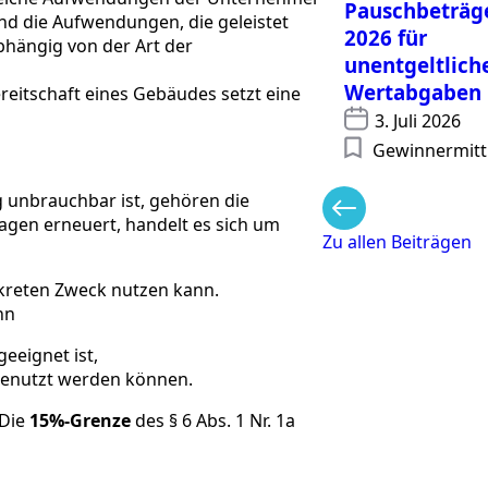
Pauschbeträg
d die Aufwendungen, die geleistet
2026 für
abhängig von der Art der
unentgeltlich
Wertabgaben
eitschaft eines Gebäudes setzt eine
3. Juli 2026
Gewinnermitt
ig unbrauchbar ist, gehören die
gen erneuert, handelt es sich um
Zu allen Beiträgen
kreten Zweck nutzen kann.
nn
eeignet ist,
genutzt werden können.
 Die
15%-Grenze
des § 6 Abs. 1 Nr. 1a