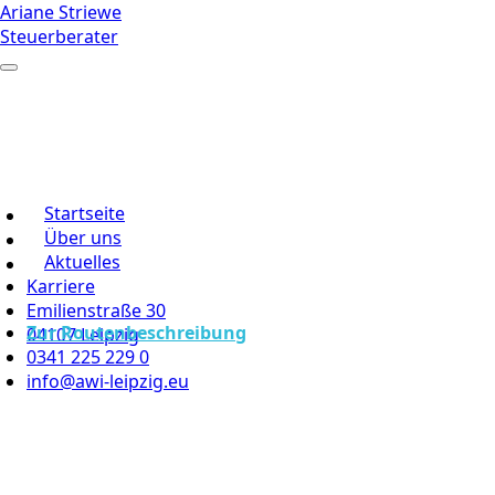
Ariane Striewe
Steuerberater
Startseite
Über uns
Aktuelles
Karriere
Emilienstraße 30
Zur Routenbeschreibung
04107 Leipzig
0341 225 229 0
info@awi-leipzig.eu