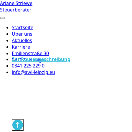
Ariane Striewe
Steuerberater
Startseite
Über uns
Aktuelles
Karriere
Emilienstraße 30
Zur Routenbeschreibung
04107 Leipzig
0341 225 229 0
info@awi-leipzig.eu